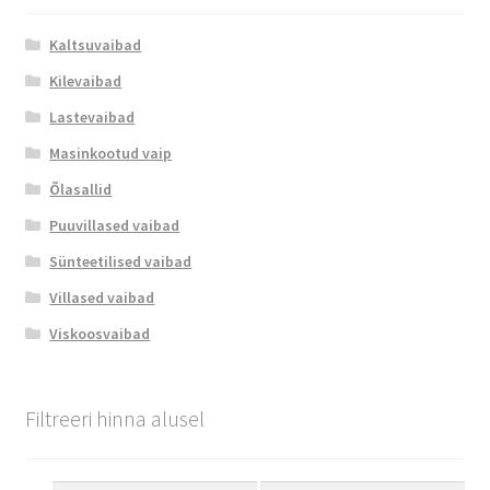
Kaltsuvaibad
Kilevaibad
Lastevaibad
Masinkootud vaip
Õlasallid
Puuvillased vaibad
Sünteetilised vaibad
Villased vaibad
Viskoosvaibad
Filtreeri hinna alusel