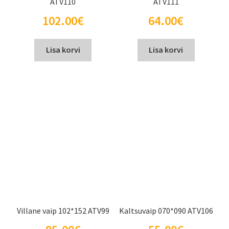
ATV110
ATV111
102.00
€
64.00
€
Lisa korvi
Lisa korvi
Villane vaip 102*152 ATV99
Kaltsuvaip 070*090 ATV106