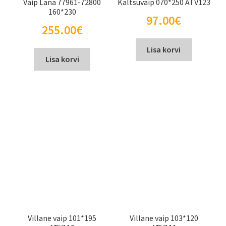
Vaip Lana 77961-72800
Kaltsuvaip 070*250 ATV123
160*230
97.00
€
255.00
€
Lisa korvi
Lisa korvi
Villane vaip 101*195
Villane vaip 103*120