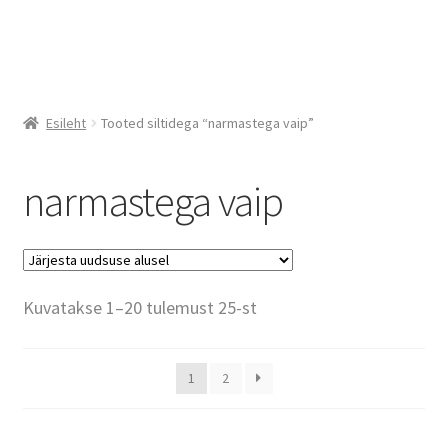
Menüü
E-
pood
Esileht
Tooted siltidega “narmastega vaip”
Soodu
narmastega vaip
s
Kass
a
Sorditud
Kuvatakse 1–20 tulemust 25-st
Konta
uusimate
ktid
järgi
1
2
Blog
i