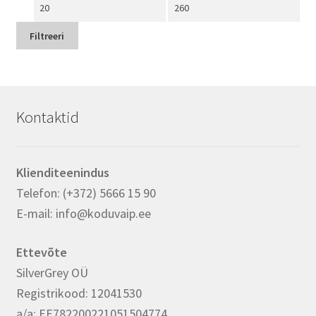
Minimaalne
Maksimaalne
hind
hind
Filtreeri
Kontaktid
Klienditeenindus
Telefon: (+372) 5666 15 90
E-mail: info@koduvaip.ee
Ettevõte
SilverGrey OÜ
Registrikood: 12041530
a/a: EE782200221051504774