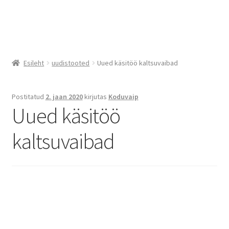
Menüü
E-
pood
Esileht
uudistooted
Uued käsitöö kaltsuvaibad
Soodu
Postitatud
2. jaan 2020
kirjutas
Koduvaip
s
Uued käsitöö
Kass
kaltsuvaibad
a
Konta
ktid
Blog
i