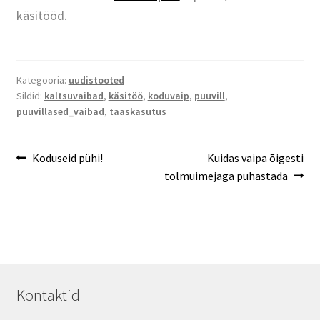
käsitööd.
Kategooria:
uudistooted
Sildid:
kaltsuvaibad
,
käsitöö
,
koduvaip
,
puuvill
,
puuvillased_vaibad
,
taaskasutus
Navigeerimine
Eelmine
Järgmine
Koduseid pühi!
Kuidas vaipa õigesti
postitus:
postitus:
tolmuimejaga puhastada
Kontaktid