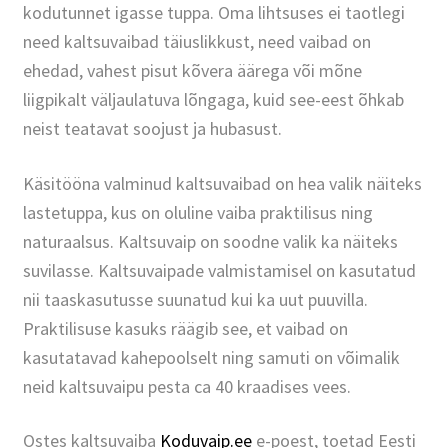
kodutunnet igasse tuppa. Oma lihtsuses ei taotlegi
need kaltsuvaibad täiuslikkust, need vaibad on
ehedad, vahest pisut kõvera äärega või mõne
liigpikalt väljaulatuva lõngaga, kuid see-eest õhkab
neist teatavat soojust ja hubasust.
Käsitööna valminud kaltsuvaibad on hea valik näiteks
lastetuppa, kus on oluline vaiba praktilisus ning
naturaalsus. Kaltsuvaip on soodne valik ka näiteks
suvilasse. Kaltsuvaipade valmistamisel on kasutatud
nii taaskasutusse suunatud kui ka uut puuvilla.
Praktilisuse kasuks räägib see, et vaibad on
kasutatavad kahepoolselt ning samuti on võimalik
neid kaltsuvaipu pesta ca 40 kraadises vees.
Ostes kaltsuvaiba
Koduvaip.ee
e-poest, toetad Eesti